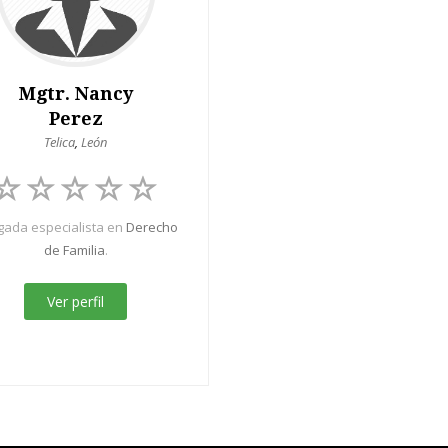
Mgtr. Nancy
Perez
Telica
,
León
ada especialista en
Derecho
de Familia
.
Ver perfil