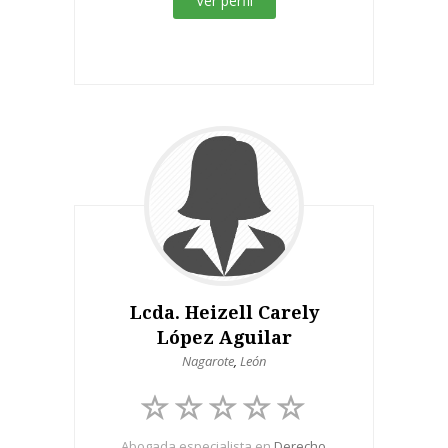
Ver perfil
Lcda. Heizell Carely
López Aguilar
Nagarote
,
León
Abogada especialista en
Derecho