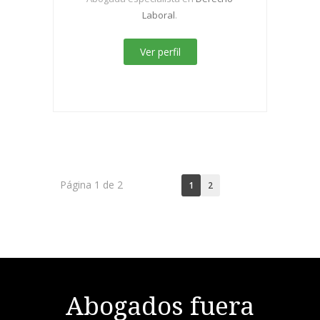
Laboral
.
Ver perfil
Página 1 de 2
1
2
Abogados fuera