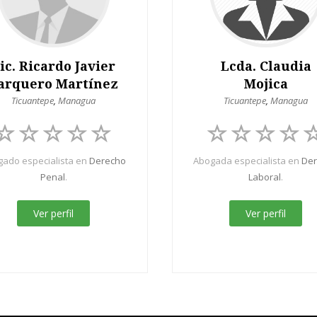
ic. Ricardo Javier
Lcda. Claudia
arquero Martínez
Mojica
Ticuantepe
,
Managua
Ticuantepe
,
Managua
ado especialista en
Derecho
Abogada especialista en
De
Penal
.
Laboral
.
Ver perfil
Ver perfil