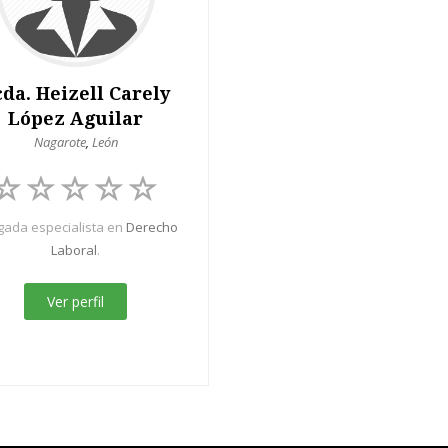
cda. Heizell Carely
López Aguilar
Nagarote
,
León
ada especialista en
Derecho
Laboral
.
Ver perfil