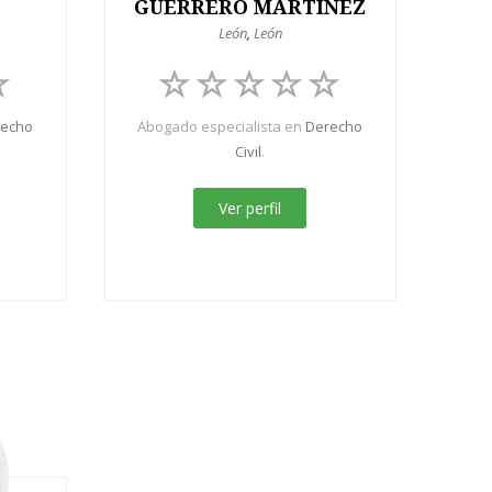
GUERRERO MARTINEZ
León
,
León
recho
Abogado especialista en
Derecho
Civil
.
Ver perfil