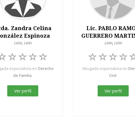
cda. Zandra Celina
Lic. PABLO RAM
onzález Espinoza
GUERRERO MARTI
León
,
León
León
,
León
ada especialista en
Derecho
Abogado especialista en
De
de Familia
.
Civil
.
Ver perfil
Ver perfil