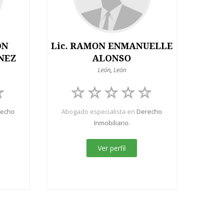
ON
Lic. RAMON ENMANUELLE
NEZ
ALONSO
León
,
León
recho
Abogado especialista en
Derecho
Inmobiliario
.
Ver perfil