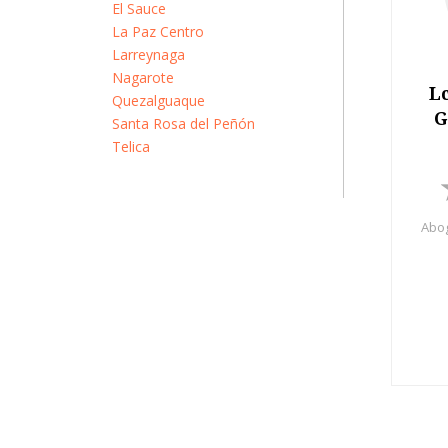
El Sauce
La Paz Centro
Larreynaga
Nagarote
L
Quezalguaque
G
Santa Rosa del Peñón
Telica
Abog