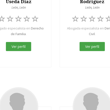
Useda Diaz
Rodríguez
León
,
León
León
,
León
ado especialista en
Derecho
Abogada especialista en
De
de Familia
.
Civil
.
Ver perfil
Ver perfil