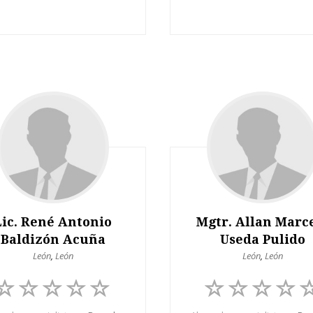
Lic. René Antonio
Mgtr. Allan Marc
Baldizón Acuña
Useda Pulido
León
,
León
León
,
León