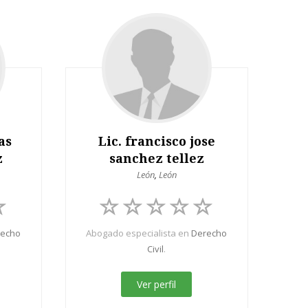
as
Lic. francisco jose
z
sanchez tellez
León
,
León
recho
Abogado especialista en
Derecho
Civil
.
Ver perfil