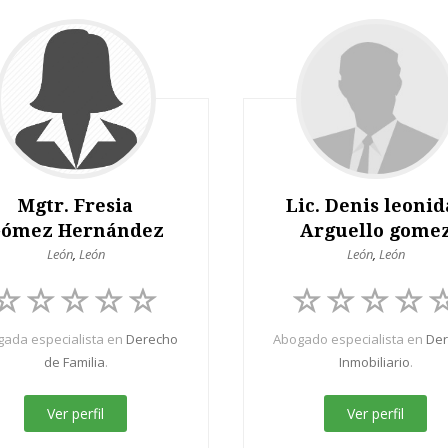
Mgtr. Fresia
Lic. Denis leonid
ómez Hernández
Arguello gome
León
,
León
León
,
León
ada especialista en
Derecho
Abogado especialista en
De
de Familia
.
Inmobiliario
.
Ver perfil
Ver perfil