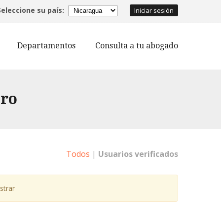
Seleccione su país:
Iniciar sesión
Departamentos
Consulta a tu abogado
tro
Todos
|
Usuarios verificados
strar