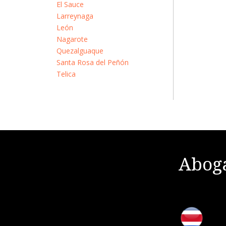
El Sauce
Larreynaga
León
Nagarote
Quezalguaque
Santa Rosa del Peñón
Telica
Aboga