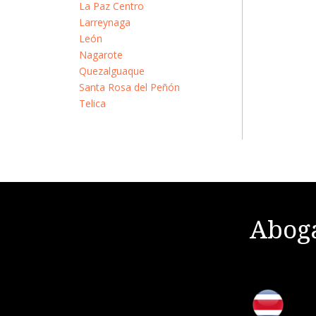
La Paz Centro
Larreynaga
León
Nagarote
Quezalguaque
Santa Rosa del Peñón
Telica
Aboga