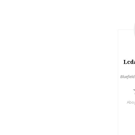
Lcd
Bluefield
Abog