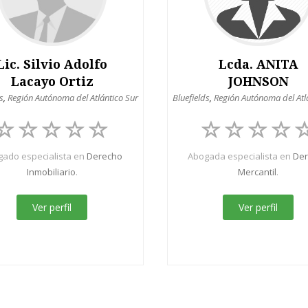
Lic. Silvio Adolfo
Lcda. ANITA
Lacayo Ortiz
JOHNSON
s
,
Región Autónoma del Atlántico Sur
Bluefields
,
Región Autónoma del Atl
ado especialista en
Derecho
Abogada especialista en
De
Inmobiliario
.
Mercantil
.
Ver perfil
Ver perfil