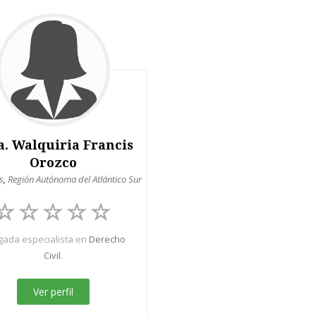
a. Walquiria Francis
Orozco
s
,
Región Autónoma del Atlántico Sur
ada especialista en
Derecho
Civil
.
Ver perfil