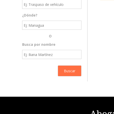
¿Dónde?
O
Busca por nombre
Aboga