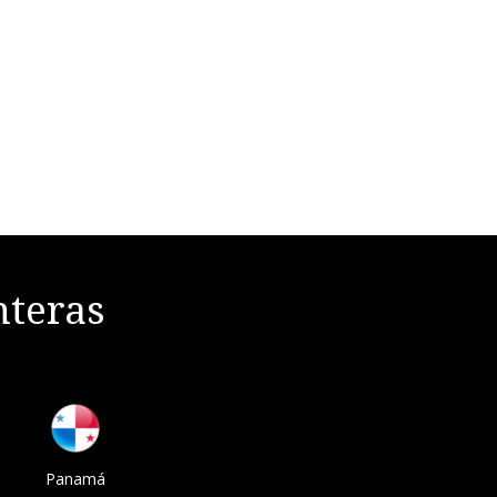
nteras
Panamá