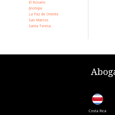
El Rosario
Jinotepe
La Paz de Oriente
San Marcos
Santa Teresa
Aboga
Costa Rica