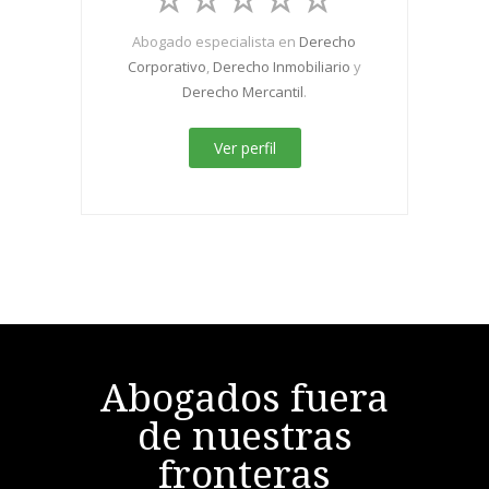
Abogado especialista en
Derecho
Corporativo
,
Derecho Inmobiliario
y
Derecho Mercantil
.
Ver perfil
Abogados fuera
de nuestras
fronteras