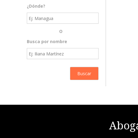
¿Dónde?
O
Busca por nombre
Aboga