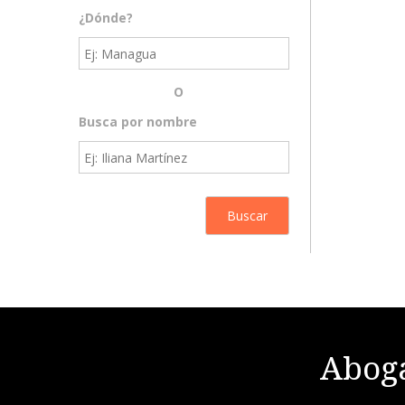
¿Dónde?
O
Busca por nombre
Aboga