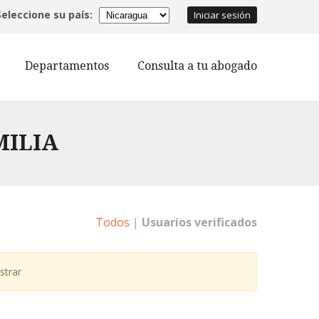
Seleccione su país:
Iniciar sesión
Departamentos
Consulta a tu abogado
MILIA
Todos
|
Usuarios verificados
strar