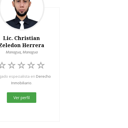
Lic. Christian
Zeledon Herrera
Managua
,
Managua
ado especialista en
Derecho
Inmobiliario
.
Ver perfil