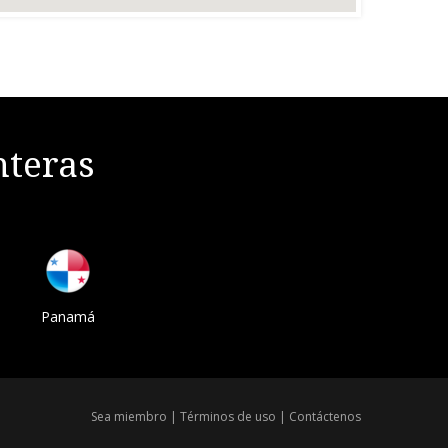
nteras
Panamá
Sea miembro
|
Términos de uso
|
Contáctenos