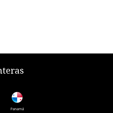
nteras
Panamá