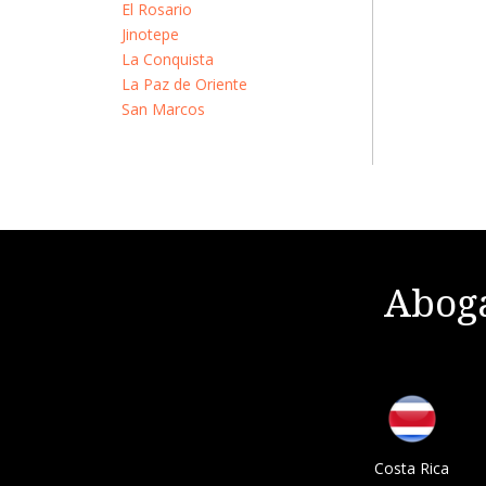
El Rosario
Jinotepe
La Conquista
La Paz de Oriente
San Marcos
Aboga
Costa Rica