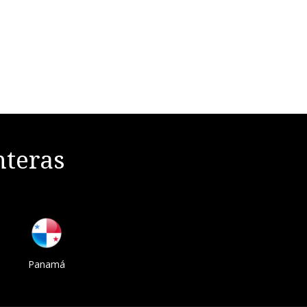
nteras
Panamá