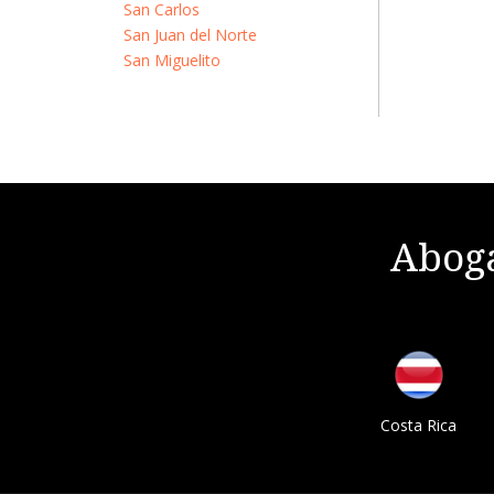
San Carlos
San Juan del Norte
San Miguelito
Aboga
Costa Rica