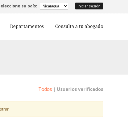
Seleccione su país:
Iniciar sesión
Departamentos
Consulta a tu abogado
s
Todos
|
Usuarios verificados
strar