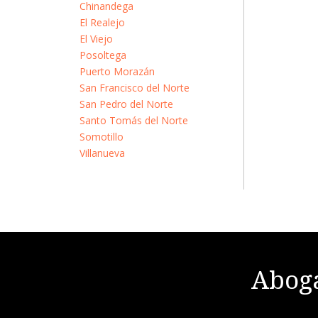
Chinandega
El Realejo
El Viejo
Posoltega
Puerto Morazán
San Francisco del Norte
San Pedro del Norte
Santo Tomás del Norte
Somotillo
Villanueva
Aboga